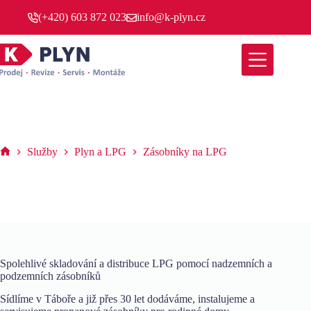
Skip
(+420) 603 872 023
info@k-plyn.cz
to
content
Zásobníky na LPG
Služby
Plyn a LPG
Zásobníky na LPG
K-
PLYN
Spolehlivé skladování a distribuce LPG pomocí nadzemních a
podzemních zásobníků
Sídlíme v Táboře a již přes 30 let dodáváme, instalujeme a