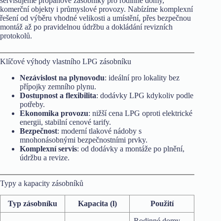
servisujeme propanové zásobníky pro rodinné domy,
komerční objekty i průmyslové provozy. Nabízíme komplexní
řešení od výběru vhodné velikosti a umístění, přes bezpečnou
montáž až po pravidelnou údržbu a dokládání revizních
protokolů.
Klíčové výhody vlastního LPG zásobníku
Nezávislost na plynovodu
: ideální pro lokality bez
přípojky zemního plynu.
Dostupnost a flexibilita
: dodávky LPG kdykoliv podle
potřeby.
Ekonomika provozu
: nižší cena LPG oproti elektrické
energii, stabilní cenové tarify.
Bezpečnost
: moderní tlakové nádoby s
mnohonásobnými bezpečnostními prvky.
Komplexní servis
: od dodávky a montáže po plnění,
údržbu a revize.
Typy a kapacity zásobníků
Typ zásobníku
Kapacita (l)
Použití
Rodinné domy,