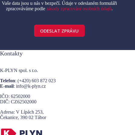
Vaše data jsou u nás v bezpečí. Údaje v odeslaném formuláři
zpracováváme podle
zásady zpracování osobních údajů
.
ODESLAT ZPRÁVU
A
l
Kontakty
t
e
r
K-PLYN spol. s r.o.
n
a
Telefon
: (+420)
603 872 023
t
E-mail
: info@k-plyn.cz
i
v
IČO: 62502000
e
DIČ: CZ62502000
:
Adresa: V Lípách 253,
Čekanice, 390 02 Tábor