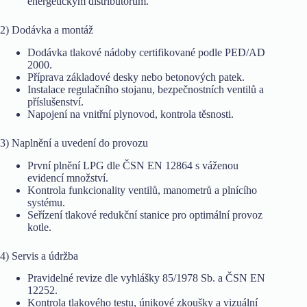
energetickým distributorům.
2) Dodávka a montáž
Dodávka tlakové nádoby certifikované podle PED/AD
2000.
Příprava základové desky nebo betonových patek.
Instalace regulačního stojanu, bezpečnostních ventilů a
příslušenství.
Napojení na vnitřní plynovod, kontrola těsnosti.
3) Naplnění a uvedení do provozu
První plnění LPG dle ČSN EN 12864 s váženou
evidencí množství.
Kontrola funkcionality ventilů, manometrů a plnícího
systému.
Seřízení tlakové redukční stanice pro optimální provoz
kotle.
4) Servis a údržba
Pravidelné revize dle vyhlášky 85/1978 Sb. a ČSN EN
12252.
Kontrola tlakového testu, únikové zkoušky a vizuální