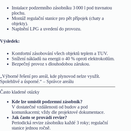
Instalace podzemního zásobníku 3 000 l pod travnatou
plochu.
Montáž regulační stanice pro pět přípojek (chaty a
objekty).
Naplnění LPG a uvedení do provozu.
Výsledek:
Komfortní zásobování všech objektů teplem a TUV.
Snížení nákladů na energii o 40 % oproti elektrokotlům.
Bezpečný provoz s dlouhodobou zárukou.
„Výborné řešení pro areál, kde plynovod nelze využít.
Spolehlivé a úsporné.“ – Správce areálu
Často kladené otázky
Kde lze umístit podzemní zásobník?
V dostatečné vzdálenosti od budov a pod
komunikacemi; vždy dle projektové dokumentace.
Jak často se provádí revize?
Periodická revize zásobníku každé 3 roky; regulační
stanice jednou ročně.