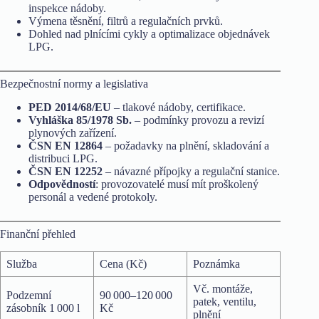
inspekce nádoby.
Výmena těsnění, filtrů a regulačních prvků.
Dohled nad plnícími cykly a optimalizace objednávek
LPG.
Bezpečnostní normy a legislativa
PED 2014/68/EU
– tlakové nádoby, certifikace.
Vyhláška 85/1978 Sb.
– podmínky provozu a revizí
plynových zařízení.
ČSN EN 12864
– požadavky na plnění, skladování a
distribuci LPG.
ČSN EN 12252
– návazné přípojky a regulační stanice.
Odpovědností
: provozovatelé musí mít proškolený
personál a vedené protokoly.
Finanční přehled
Služba
Cena (Kč)
Poznámka
Vč. montáže,
Podzemní
90 000–120 000
patek, ventilu,
zásobník 1 000 l
Kč
plnění