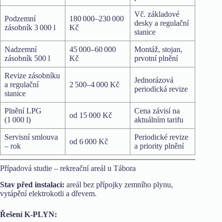
Vč. základové
Podzemní
180 000–230 000
desky a regulační
zásobník 3 000 l
Kč
stanice
Nadzemní
45 000–60 000
Montáž, stojan,
zásobník 500 l
Kč
prvotní plnění
Revize zásobníku
Jednorázová
a regulační
2 500–4 000 Kč
periodická revize
stanice
Plnění LPG
Cena závisí na
od 15 000 Kč
(1 000 l)
aktuálním tarifu
Servisní smlouva
Periodické revize
od 6 000 Kč
– rok
a priority plnění
Případová studie – rekreační areál u Tábora
Stav před instalací:
areál bez přípojky zemního plynu,
vytápění elektrokotli a dřevem.
Řešení K-PLYN: