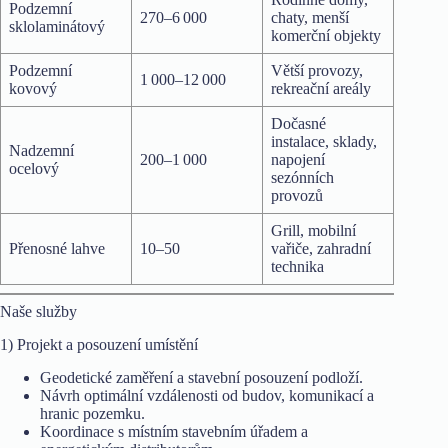
Podzemní
270–6 000
chaty, menší
sklolaminátový
komerční objekty
Podzemní
Větší provozy,
1 000–12 000
kovový
rekreační areály
Dočasné
instalace, sklady,
Nadzemní
200–1 000
napojení
ocelový
sezónních
provozů
Grill, mobilní
Přenosné lahve
10–50
vařiče, zahradní
technika
Naše služby
1) Projekt a posouzení umístění
Geodetické zaměření a stavební posouzení podloží.
Návrh optimální vzdálenosti od budov, komunikací a
hranic pozemku.
Koordinace s místním stavebním úřadem a