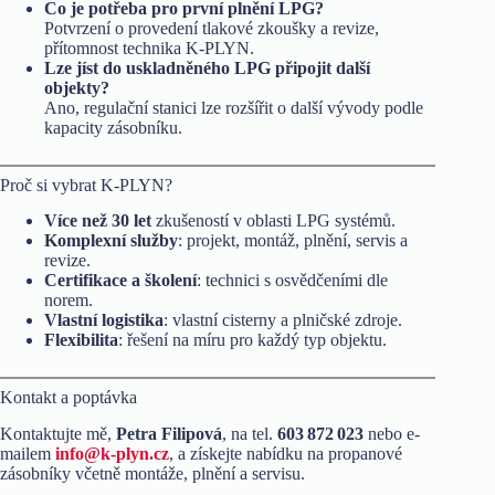
Co je potřeba pro první plnění LPG?
Potvrzení o provedení tlakové zkoušky a revize,
přítomnost technika K-PLYN.
Lze jíst do uskladněného LPG připojit další
objekty?
Ano, regulační stanici lze rozšířit o další vývody podle
kapacity zásobníku.
Proč si vybrat K-PLYN?
Více než 30 let
zkušeností v oblasti LPG systémů.
Komplexní služby
: projekt, montáž, plnění, servis a
revize.
Certifikace a školení
: technici s osvědčeními dle
norem.
Vlastní logistika
: vlastní cisterny a plničské zdroje.
Flexibilita
: řešení na míru pro každý typ objektu.
Kontakt a poptávka
Kontaktujte mě,
Petra Filipová
, na tel.
603 872 023
nebo e-
mailem
info@k-plyn.cz
, a získejte nabídku na propanové
zásobníky včetně montáže, plnění a servisu.