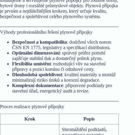
instalujeme a servisujeme plynové přípojky pro rodinné domy,
bytové domy i rozsáhlé průmyslové objekty. Plynová přípojka
je prvním a nejdůležitějším krokem, který určuje kvalitu,
bezpečnost a spolehlivost celého plynového systému.
Výhody profesionálního řešení plynové přípojky
Bezpečnost a kompatibilita
: dodržení všech norem
ČSN EN 1775, legislativy a specifikací distributora.
Optimální dimenzování
: správný průřez potrubí
zajišťuje stabilní tlak a dostatečný průtok plynu.
Flexibilita umístění
: rozhodující vliv na stavební
přípravy a pozici komínu či odtahové cesty.
Dlouhodobá spolehlivost
: kvalitní materiály a montáž
minimalizují riziko úniků a korozní degradace.
Komplexní dokumentace
: připravené podklady pro
stavební úřad, energetický audit a revize.
Proces realizace plynové přípojky
Krok
Popis
Shromáždění podkladů,
pasportizace pozemku,