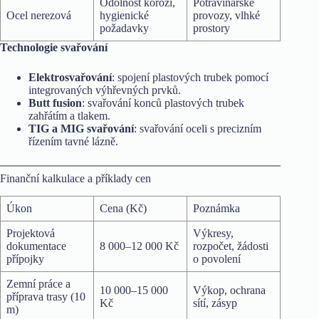
Odolnost korozi,
Potravinářské
Ocel nerezová
hygienické
provozy, vlhké
požadavky
prostory
Technologie svařování
Elektrosvařování
: spojení plastových trubek pomocí
integrovaných výhřevných prvků.
Butt fusion
: svařování konců plastových trubek
zahřátím a tlakem.
TIG a MIG svařování
: svařování oceli s precizním
řízením tavné lázně.
Finanční kalkulace a příklady cen
Úkon
Cena (Kč)
Poznámka
Projektová
Výkresy,
dokumentace
8 000–12 000 Kč
rozpočet, žádosti
přípojky
o povolení
Zemní práce a
10 000–15 000
Výkop, ochrana
příprava trasy (10
Kč
sítí, zásyp
m)