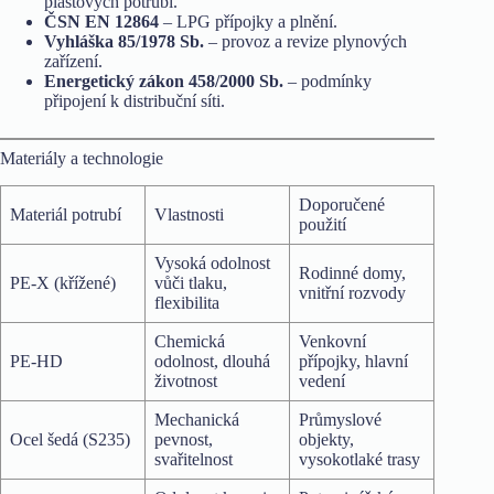
plastových potrubí.
ČSN EN 12864
– LPG přípojky a plnění.
Vyhláška 85/1978 Sb.
– provoz a revize plynových
zařízení.
Energetický zákon 458/2000 Sb.
– podmínky
připojení k distribuční síti.
Materiály a technologie
Doporučené
Materiál potrubí
Vlastnosti
použití
Vysoká odolnost
Rodinné domy,
PE-X (křížené)
vůči tlaku,
vnitřní rozvody
flexibilita
Chemická
Venkovní
PE-HD
odolnost, dlouhá
přípojky, hlavní
životnost
vedení
Mechanická
Průmyslové
Ocel šedá (S235)
pevnost,
objekty,
svařitelnost
vysokotlaké trasy