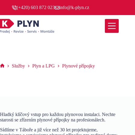
Skip
(+420) 603 872 023
info@k-plyn.cz
to
content
Plynové přípojky
Služby
Plyn a LPG
Plynové přípojky
K-
PLYN
Hladký klíčový vstup pro každou plynovou instalaci. Nechte
starosti se zřízením plynové přípojky na profesionálech.
Sídlíme v Táboře a již více než 30 let projektujeme,