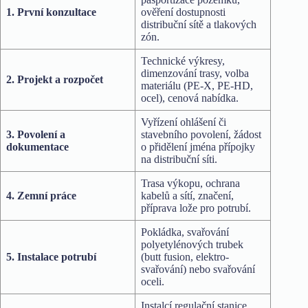
1. První konzultace
ověření dostupnosti
distribuční sítě a tlakových
zón.
Technické výkresy,
dimenzování trasy, volba
2. Projekt a rozpočet
materiálu (PE-X, PE-HD,
ocel), cenová nabídka.
Vyřízení ohlášení či
3. Povolení a
stavebního povolení, žádost
dokumentace
o přidělení jména přípojky
na distribuční síti.
Trasa výkopu, ochrana
4. Zemní práce
kabelů a sítí, značení,
příprava lože pro potrubí.
Pokládka, svařování
polyetylénových trubek
5. Instalace potrubí
(butt fusion, elektro-
svařování) nebo svařování
oceli.
Instalcí regulační stanice,