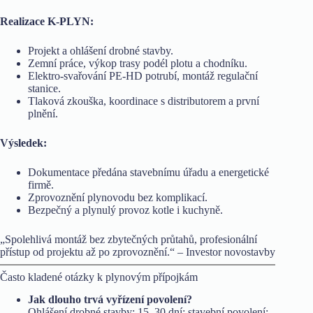
Realizace K-PLYN:
Projekt a ohlášení drobné stavby.
Zemní práce, výkop trasy podél plotu a chodníku.
Elektro-svařování PE-HD potrubí, montáž regulační
stanice.
Tlaková zkouška, koordinace s distributorem a první
plnění.
Výsledek:
Dokumentace předána stavebnímu úřadu a energetické
firmě.
Zprovoznění plynovodu bez komplikací.
Bezpečný a plynulý provoz kotle i kuchyně.
„Spolehlivá montáž bez zbytečných průtahů, profesionální
přístup od projektu až po zprovoznění.“ – Investor novostavby
Často kladené otázky k plynovým přípojkám
Jak dlouho trvá vyřízení povolení?
Ohlášení drobné stavby: 15–30 dní; stavební povolení: