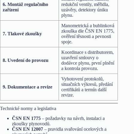
6. Montáž regulačního
redukční ventily, měřidla,
zařízení
uzávěry, detektory úniku
plynu.
Manometrická a bublinková
zkouška dle ČSN EN 1775,
7. Tlakové zkoušky
ověření těsnosti a pevnosti
spoje.
Koordinace s distributorem,
uzavření smlouvy o
8. Uvedení do provozu
dodávce plynu, první plnění
a kontrola provozu.
Vyhotovení protokolů,
situačních výkresů, předání
9. Dokumentace a revize
certifikátů a termín další
revize.
Technické normy a legislativa
ČSN EN 1775
– požadavky na návrh, instalaci a
zkoušky plynovodů.
ČSN EN 12007
– pravidla svařování ocelových a