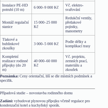
Instalace PE-HD
Vč. elektro-
6 000–9 000 Kč
potrubí (10 m)
svařování
Redukční ventily,
Montáž regulační
15 000–25 000
přetlakové
stanice
Kč
pojistky,
manometry
Tlakové a
Podle délky a
bublinkové
3 000–5 000 Kč
komplikací trasy
zkoušky
Kompletní
Vč. projektu,
realizace rodinné
40 000–60 000
zemních prací,
přípojky (do 20
Kč
materiálu a
m)
zkoušek
Poznámka:
Ceny orientační, liší se dle místních podmínek a
specifik.
Případová studie – novostavba rodinného domu
Zadání:
vybudovat plynovou přípojku včetně regulace pro
kondenzační kotel a kuchyňský sporák.