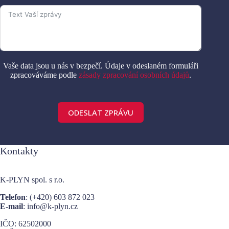
Vaše data jsou u nás v bezpečí. Údaje v odeslaném formuláři
zpracováváme podle
zásady zpracování osobních údajů
.
ODESLAT ZPRÁVU
A
l
Kontakty
t
e
r
K-PLYN spol. s r.o.
n
a
Telefon
: (+420)
603 872 023
t
E-mail
: info@k-plyn.cz
i
v
IČO: 62502000