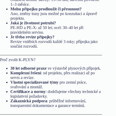
1–3 měsíce.
Mohu přípojku prodloužit či přesunout?
Ano, změny trasy jsou možné po konzultaci a úpravě
projektu.
Jaká je životnost potrubí?
PE-HD a PE-X: až 50 let; ocel: 30–40 let při
pravidelném servisu.
Je třeba revize přípojky?
Revize vnitřních rozvodů každé 3 roky; přípojka jako
součást rozvodů.
Proč zvolit K-PLYN?
30 let odborné praxe
ve výstavbě plynových přípojek.
Komplexní řešení
: od projektu, přes realizaci až po
servis a revize.
Vlastní specializované týmy
pro zemní práce,
svařování a montáž.
Certifikace a normy
: dodržujeme všechny technické a
legislativní požadavky.
Zákaznická podpora
: průběžné informování,
transparentní dokumentace a garance termínů.