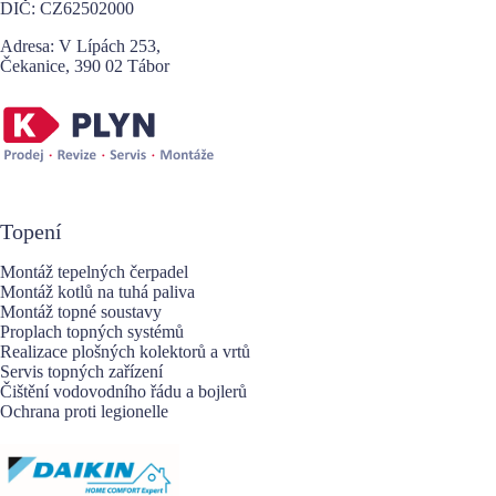
e
DIČ: CZ62502000
:
Adresa: V Lípách 253,
Čekanice, 390 02 Tábor
Topení
Montáž tepelných čerpadel
Montáž kotlů na tuhá paliva
Montáž topné soustavy
Proplach topných systémů
Realizace plošných kolektorů a vrtů
Servis topných zařízení
Čištění vodovodního řádu a bojlerů
Ochrana proti legionelle