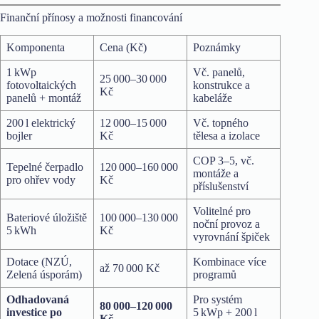
Finanční přínosy a možnosti financování
Komponenta
Cena (Kč)
Poznámky
1 kWp
Vč. panelů,
25 000–30 000
fotovoltaických
konstrukce a
Kč
panelů + montáž
kabeláže
200 l elektrický
12 000–15 000
Vč. topného
bojler
Kč
tělesa a izolace
COP 3–5, vč.
Tepelné čerpadlo
120 000–160 000
montáže a
pro ohřev vody
Kč
příslušenství
Volitelné pro
Bateriové úložiště
100 000–130 000
noční provoz a
5 kWh
Kč
vyrovnání špiček
Dotace (NZÚ,
Kombinace více
až 70 000 Kč
Zelená úsporám)
programů
Odhadovaná
Pro systém
80 000–120 000
investice po
5 kWp + 200 l
Kč