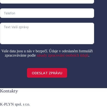
Vaše data jsou u nás v bezpečí. Údaje v odeslaném formuláři
zpracováváme podle
zásady zpracování osobních údajů
.
ODESLAT ZPRÁVU
A
l
Kontakty
t
e
r
K-PLYN spol. s r.o.
n