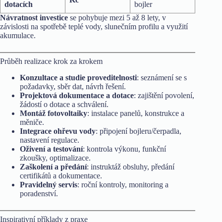
dotacích
bojler
Návratnost investice
se pohybuje mezi 5 až 8 lety, v
závislosti na spotřebě teplé vody, slunečním profilu a využití
akumulace.
Průběh realizace krok za krokem
Konzultace a studie proveditelnosti
: seznámení se s
požadavky, sběr dat, návrh řešení.
Projektová dokumentace a dotace
: zajištění povolení,
žádostí o dotace a schválení.
Montáž fotovoltaiky
: instalace panelů, konstrukce a
měniče.
Integrace ohřevu vody
: připojení bojleru/čerpadla,
nastavení regulace.
Oživení a testování
: kontrola výkonu, funkční
zkoušky, optimalizace.
Zaškolení a předání
: instruktáž obsluhy, předání
certifikátů a dokumentace.
Pravidelný servis
: roční kontroly, monitoring a
poradenství.
Inspirativní příklady z praxe