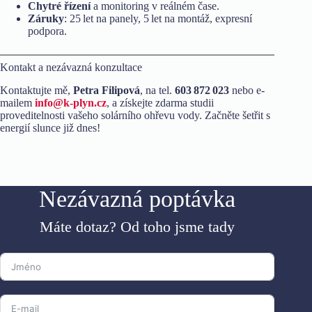
Chytré řízení
a monitoring v reálném čase.
Záruky
: 25 let na panely, 5 let na montáž, expresní
podpora.
Kontakt a nezávazná konzultace
Kontaktujte mě,
Petra Filipová
, na tel.
603 872 023
nebo e-
mailem
info@k-plyn.cz
, a získejte zdarma studii
proveditelnosti vašeho solárního ohřevu vody. Začněte šetřit s
energií slunce již dnes!
Nezávazná poptávka
Máte dotaz? Od toho jsme tady