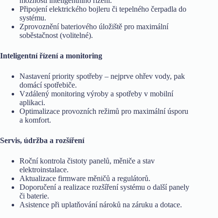
možností inteligentního řízení.
Připojení elektrického bojleru či tepelného čerpadla do
systému.
Zprovoznění bateriového úložiště pro maximální
soběstačnost (volitelné).
Inteligentní řízení a monitoring
Nastavení priority spotřeby – nejprve ohřev vody, pak
domácí spotřebiče.
Vzdálený monitoring výroby a spotřeby v mobilní
aplikaci.
Optimalizace provozních režimů pro maximální úsporu
a komfort.
Servis, údržba a rozšíření
Roční kontrola čistoty panelů, měniče a stav
elektroinstalace.
Aktualizace firmware měničů a regulátorů.
Doporučení a realizace rozšíření systému o další panely
či baterie.
Asistence při uplatňování nároků na záruku a dotace.