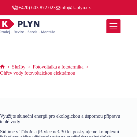
Skip
(+420) 603 872 023
info@k-plyn.cz
to
content
Ohřev vody fotovoltaickou elektrárnou
Služby
Fotovoltaika a fototermika
K-
Ohřev vody fotovoltaickou elektrárnou
PLYN
Využijte sluneční energii pro ekologickou a úspornou přípravu
teplé vody
Sídlíme v Táboře a již více než 30 let poskytujeme komplexní