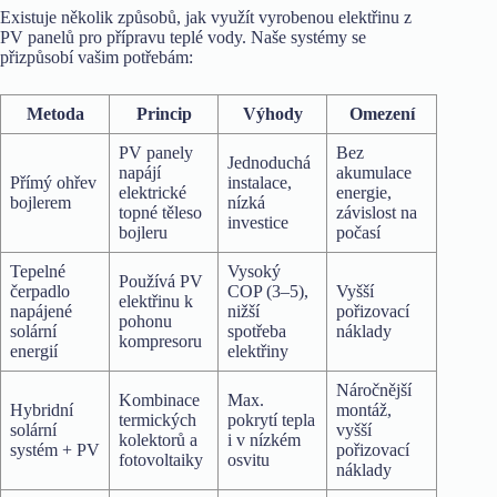
Existuje několik způsobů, jak využít vyrobenou elektřinu z
PV panelů pro přípravu teplé vody. Naše systémy se
přizpůsobí vašim potřebám:
Metoda
Princip
Výhody
Omezení
PV panely
Bez
Jednoduchá
napájí
akumulace
Přímý ohřev
instalace,
elektrické
energie,
bojlerem
nízká
topné těleso
závislost na
investice
bojleru
počasí
Tepelné
Vysoký
Používá PV
čerpadlo
COP (3–5),
Vyšší
elektřinu k
napájené
nižší
pořizovací
pohonu
solární
spotřeba
náklady
kompresoru
energií
elektřiny
Náročnější
Kombinace
Max.
Hybridní
montáž,
termických
pokrytí tepla
solární
vyšší
kolektorů a
i v nízkém
systém + PV
pořizovací
fotovoltaiky
osvitu
náklady