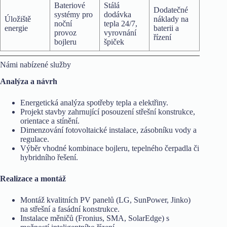
Bateriové
Stálá
Dodatečné
systémy pro
dodávka
Úložiště
náklady na
noční
tepla 24/7,
energie
baterii a
provoz
vyrovnání
řízení
bojleru
špiček
Námi nabízené služby
Analýza a návrh
Energetická analýza spotřeby tepla a elektřiny.
Projekt stavby zahrnující posouzení střešní konstrukce,
orientace a stínění.
Dimenzování fotovoltaické instalace, zásobníku vody a
regulace.
Výběr vhodné kombinace bojleru, tepelného čerpadla či
hybridního řešení.
Realizace a montáž
Montáž kvalitních PV panelů (LG, SunPower, Jinko)
na střešní a fasádní konstrukce.
Instalace měničů (Fronius, SMA, SolarEdge) s