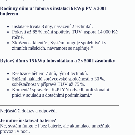
Rodinný dům u Tábora s instalací 6 kWp PV a 300 l
bojlerem
Instalace trvala 3 dny, nasazení 2 techniků.
Pokrytí až 65 % roční spotřeby TUV, úspora 14 000 Kč
ročně.
Zkušenost klientů: „Systém funguje spolehlivě i v
zimních měsících, návratnost se naplňuje.“
Bytový dům s 15 kWp fotovoltaikou a 2× 500 l zásobníky
Realizace během 7 dnů, tým 4 techniků.
Snížení nákladů správcovské společnosti o 30 %,
soběstačnost v přípravě TUV až 75 %.
Komentář správců: „K-PLYN odvedl profesionální
práci v souladu s dotačními podmínkami.“
Nejčastější dotazy a odpovědi
Je nutné instalovat baterie?
Ne, systém funguje i bez baterie, ale akumulace umožňuje
provoz i v noci.