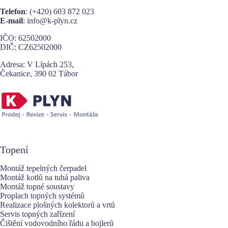
a
Telefon
: (+420)
603 872 023
t
E-mail
: info@k-plyn.cz
i
v
IČO: 62502000
e
DIČ: CZ62502000
:
Adresa: V Lípách 253,
Čekanice, 390 02 Tábor
Topení
Montáž tepelných čerpadel
Montáž kotlů na tuhá paliva
Montáž topné soustavy
Proplach topných systémů
Realizace plošných kolektorů a vrtů
Servis topných zařízení
Čištění vodovodního řádu a bojlerů