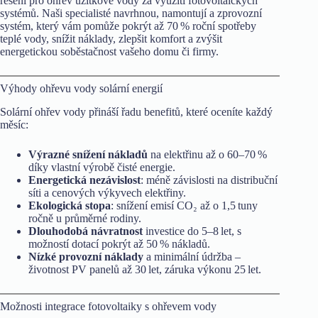
řešení pro ohřev užitkové vody za využití fotovoltaických
systémů. Naši specialisté navrhnou, namontují a zprovozní
systém, který vám pomůže pokrýt až 70 % roční spotřeby
teplé vody, snížit náklady, zlepšit komfort a zvýšit
energetickou soběstačnost vašeho domu či firmy.
Výhody ohřevu vody solární energií
Solární ohřev vody přináší řadu benefitů, které oceníte každý
měsíc:
Výrazné snížení nákladů
na elektřinu až o 60–70 %
díky vlastní výrobě čisté energie.
Energetická nezávislost
: méně závislosti na distribuční
síti a cenových výkyvech elektřiny.
Ekologická stopa
: snížení emisí CO₂ až o 1,5 tuny
ročně u průměrné rodiny.
Dlouhodobá návratnost
investice do 5–8 let, s
možností dotací pokrýt až 50 % nákladů.
Nízké provozní náklady
a minimální údržba –
životnost PV panelů až 30 let, záruka výkonu 25 let.
Možnosti integrace fotovoltaiky s ohřevem vody